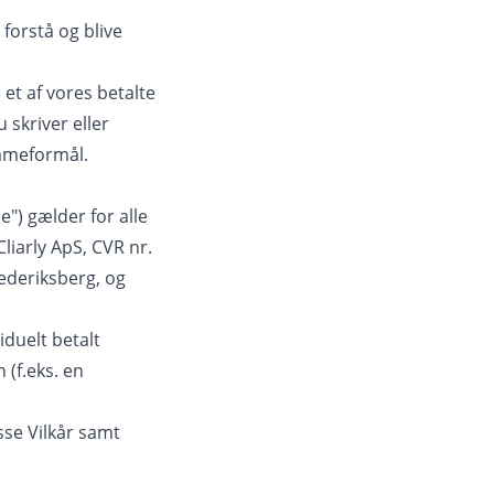
 forstå og blive
 et af vores betalte
 skriver eller
lameformål.
") gælder for alle
Cliarly ApS, CVR nr.
ederiksberg, og
duelt betalt
 (f.eks. en
sse Vilkår samt