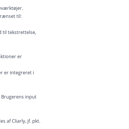
eværktøjer.
rænset til:
til tekstrettelse,
ktioner er
 er integreret i
m Brugerens input
af Cliarly, jf. pkt.