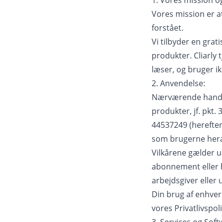
1. Vores mission o
Vores mission er at
forstået.
Vi tilbyder en grat
produkter. Cliarly 
læser, og bruger ik
2. Anvendelse:
Nærværende handelsb
produkter, jf. pkt.
44537249 (herefter
som brugerne heraf 
Vilkårene gælder u
abonnement eller ha
arbejdsgiver eller 
Din brug af enhver 
vores
Privatlivspoli