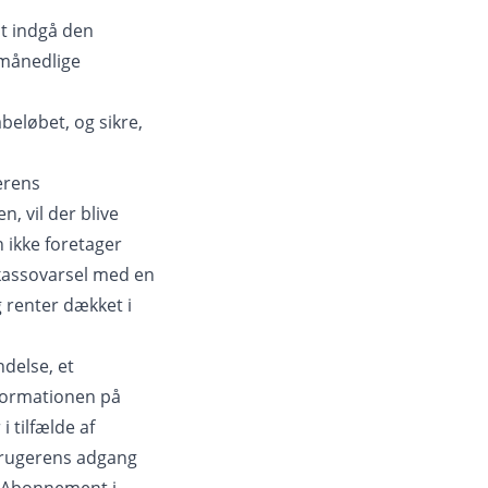
at indgå den
 månedlige
beløbet, og sikre,
erens
, vil der blive
 ikke foretager
nkassovarsel med en
g renter dækket i
delse, et
nformationen på
i tilfælde af
Brugerens adgang