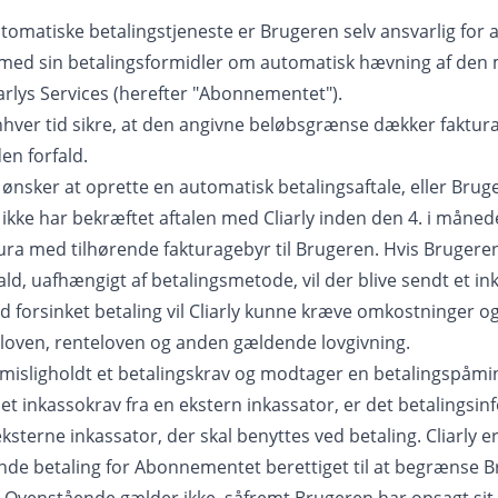
tomatiske betalingstjeneste er Brugeren selv ansvarlig for 
 med sin betalingsformidler om automatisk hævning af den
arlys Services (herefter "Abonnementet").
enhver tid sikre, at den angivne beløbsgrænse dækker faktura
den forfald.
 ønsker at oprette en automatisk betalingsaftale, eller Brug
ikke har bekræftet aftalen med Cliarly inden den 4. i måneden
ura med tilhørende fakturagebyr til Brugeren. Hvis Brugeren
ald, uafhængigt af betalingsmetode, vil der blive sendt et i
d forsinket betaling vil Cliarly kunne kræve omkostninger o
oloven, renteloven og anden gældende lovgivning.
misligholdt et betalingskrav og modtager en betalingspåmin
 et inkassokrav fra en ekstern inkassator, er det betalingsi
ksterne inkassator, der skal benyttes ved betaling. Cliarly er 
de betaling for Abonnementet berettiget til at begrænse 