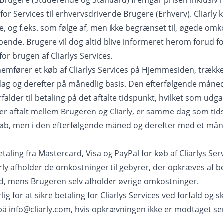
te Brugere (Studerende og Standard) fremgår prisen inklusi
or Services til erhvervsdrivende Brugere (Erhverv). Cliarly ka
og f.eks. som følge af, men ikke begrænset til, øgede omko
øbende. Brugere vil dog altid blive informeret herom forud f
for brugen af Cliarlys Services.
mfører et køb af Cliarlys Services på Hjemmesiden, trække
 og derefter på månedlig basis. Den efterfølgende månedl
orfalder til betaling på det aftalte tidspunkt, hvilket som ud
 aftalt mellem Brugeren og Cliarly, er samme dag som tid
øb, men i den efterfølgende måned og derefter med et månedl
taling fra Mastercard, Visa og PayPal for køb af Cliarlys Ser
ly afholder de omkostninger til gebyrer, der opkræves af be
d, mens Brugeren selv afholder øvrige omkostninger.
g for at sikre betaling for Cliarlys Services ved forfald og sk
 på
info@cliarly.com
, hvis opkrævningen ikke er modtaget se