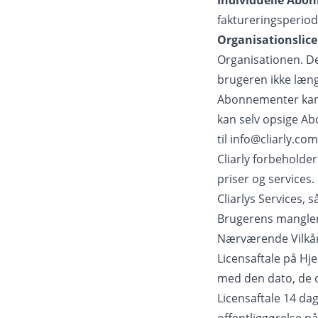
Individuelle Abo
faktureringsperiode
Organisationslice
Organisationen. De
brugeren ikke læng
Abonnementer kan 
kan selv opsige A
til
info@cliarly.com
Cliarly forbeholder
priser og services.
Cliarlys Services, 
Brugerens manglen
Nærværende Vilkår 
Licensaftale på Hj
med den dato, de o
Licensaftale 14 da