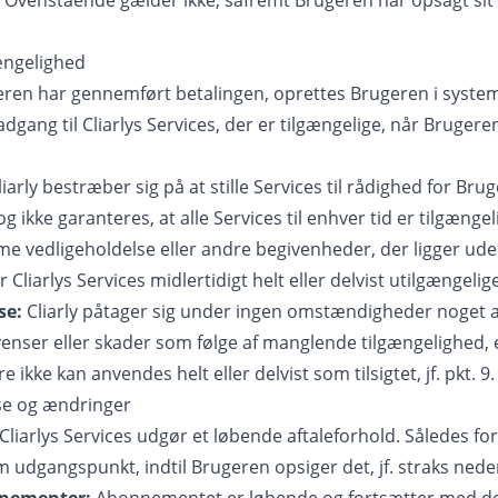
ces. Ovenstående gælder ikke, såfremt Brugeren har opsagt s
gængelighed
ren har gennemført betalingen, oprettes Brugeren i system
dgang til Cliarlys Services, der er tilgængelige, når Brugeren
iarly bestræber sig på at stille Services til rådighed for Brug
 ikke garanteres, at alle Services til enhver tid er tilgænge
me vedligeholdelse eller andre begivenheder, der ligger uden
Cliarlys Services midlertidigt helt eller delvist utilgængelige
se:
Cliarly påtager sig under ingen omstændigheder noget a
nser eller skader som følge af manglende tilgængelighed, el
 ikke kan anvendes helt eller delvist som tilsigtet, jf. pkt. 9.
lse og ændringer
iarlys Services udgør et løbende aftaleforhold. Således fo
dgangspunkt, indtil Brugeren opsiger det, jf. straks nede