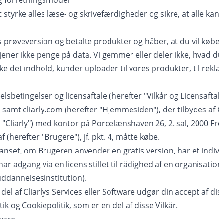
g forretningsmodel
 styrke alles læse- og skrivefærdigheder og sikre, at alle kan
is prøveversion og betalte produkter og håber, at du vil købe
tjener ikke penge på data. Vi gemmer eller deler ikke, hvad du
ke det indhold, kunder uploader til vores produkter, til rek
etingelser og licensaftale (herefter "Vilkår og Licensaftale
 3 samt cliarly.com (herefter "Hjemmesiden"), der tilbydes af 
 "Cliarly") med kontor på Porcelænshaven 26, 2. sal, 2000 Fr
(herefter "Brugere"), jf. pkt. 4, måtte købe.
anset, om Brugeren anvender en gratis version, har et indivi
r adgang via en licens stillet til rådighed af en organisation
uddannelsesinstitution).
del af Cliarlys Services eller Software udgør din accept af di
tik
og
Cookiepolitik
, som er en del af disse Vilkår.