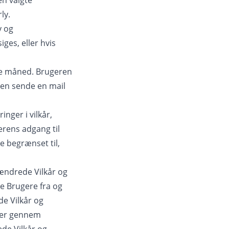
n valgte
ly.
y og
ges, eller hvis
de måned. Brugeren
ren sende en mail
nger i vilkår,
gerens adgang til
ke begrænset til,
 ændrede Vilkår og
e Brugere fra og
e Vilkår og
ller gennem