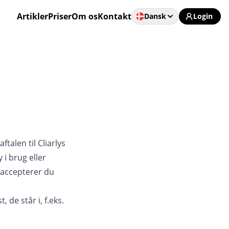
Artikler
Priser
Om os
Kontakt
Dansk
Login
talen til Cliarlys
 i brug eller
e accepterer du
 de står i, f.eks.