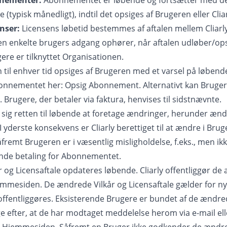
nnementer:
Abonnementet er løbende og fortsætter med de
 (typisk månedligt), indtil det opsiges af Brugeren eller Cliar
nser:
Licensens løbetid bestemmes af aftalen mellem Cliarl
n enkelte brugers adgang ophører, når aftalen udløber/opsi
ere er tilknyttet Organisationen.
til enhver tid opsiges af Brugeren med et varsel på løben
bonnementet her:
Opsig Abonnement
. Alternativt kan Bruge
. Brugere, der betaler via faktura, henvises til sidstnævnte.
 sig retten til løbende at foretage ændringer, herunder ændri
 I yderste konsekvens er Cliarly berettiget til at ændre i Bru
såfremt Brugeren er i væsentlig misligholdelse, f.eks., men ik
de betaling for Abonnementet.
og Licensaftale opdateres løbende. Cliarly offentliggør de
emmesiden. De ændrede Vilkår og Licensaftale gælder for ny
ffentliggøres. Eksisterende Brugere er bundet af de ændred
ge efter, at de har modtaget meddelelse herom via e-mail e