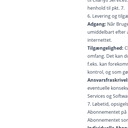
til Cliarlys Servi
henhold til pkt. 7.
6. Levering og til
Adgang:
Når Bruge
umiddelbart efter a
internettet.
Tilgængelighed:
Cl
omfang. Det kan dog
f.eks. kan forekom
kontrol, og som gør 
Ansvarsfraskrivel
eventuelle konsekve
Services og Software
7. Løbetid, opsige
Abonnementet på Cl
Abonnementet som u