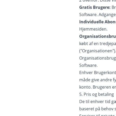
2 ovenfor. Disse V
Gratis Brugere:
Br
Software. Adgangen
Individuelle Abon
Hjemmesiden.
Organisationsbru
købt af en tredjepa
("Organisationen")
Organisationsbruger
Software.
Enhver Brugerkonto
måde give andre fys
konto. Brugeren er 
5. Pris og betaling
De til enhver tid g
baseret på behov s