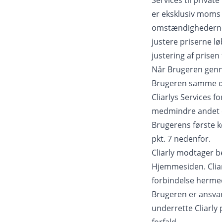
Services til priva
er eksklusiv moms f
omstændighederne, 
justere priserne l
justering af prisen 
Når Brugeren genne
Brugeren samme dag
Cliarlys Services f
medmindre andet er
Brugerens første k
pkt. 7 nedenfor.
Cliarly modtager be
Hjemmesiden. Cliar
forbindelse herme
Brugeren er ansvarli
underrette Cliarly