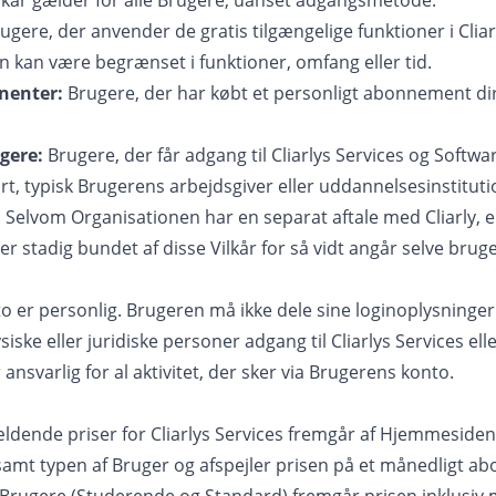
ilkår gælder for alle Brugere, uanset adgangsmetode:
ugere, der anvender de gratis tilgængelige funktioner i Cliar
 kan være begrænset i funktioner, omfang eller tid.
nenter:
Brugere, der har købt et personligt abonnement dir
gere:
Brugere, der får adgang til Cliarlys Services og Softwar
rt, typisk Brugerens arbejdsgiver eller uddannelsesinstituti
. Selvom Organisationen har en separat aftale med Cliarly, e
 stadig bundet af disse Vilkår for så vidt angår selve bruge
 er personlig. Brugeren må ikke dele sine loginoplysninger
iske eller juridiske personer adgang til Cliarlys Services elle
ansvarlig for al aktivitet, der sker via Brugerens konto.
ældende priser for Cliarlys Services fremgår af Hjemmesiden
amt typen af Bruger og afspejler prisen på et månedligt a