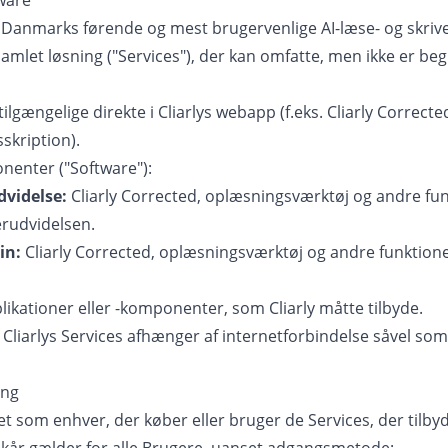
tware
et Danmarks førende og mest brugervenlige AI-læse- og skriv
 samlet løsning ("Services"), der kan omfatte, men ikke er beg
ilgængelige direkte i Cliarlys webapp (f.eks. Cliarly Corrected 
skription).
nenter ("Software"):
dvidelse:
Cliarly Corrected, oplæsningsværktøj og andre fun
erudvidelsen.
in:
Cliarly Corrected, oplæsningsværktøj og andre funktioner
ikationer eller -komponenter, som Cliarly måtte tilbyde.
f Cliarlys Services afhænger af internetforbindelse såvel so
ang
t som enhver, der køber eller bruger de Services, der tilbydes 