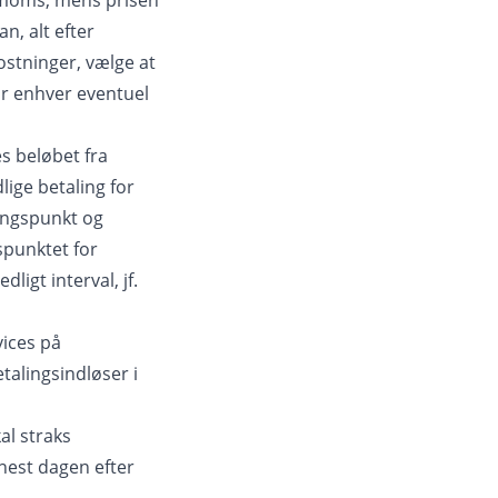
v moms, mens prisen
n, alt efter
stninger, vælge at
or enhver eventuel
s beløbet fra
ige betaling for
gangspunkt og
spunktet for
igt interval, jf.
vices på
talingsindløser i
al straks
nest dagen efter