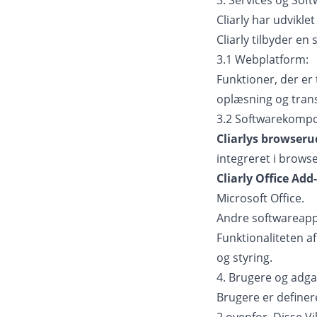
3. Services og Sof
Cliarly har udvikl
Cliarly tilbyder en
3.1 Webplatform:
Funktioner, der er t
oplæsning og trans
3.2 Softwarekompo
Cliarlys browseru
integreret i brows
Cliarly Office Add-
Microsoft Office.
Andre softwareappl
Funktionaliteten a
og styring.
4. Brugere og adg
Brugere er definere