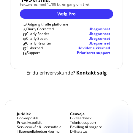
kr./md.
Faktureres med 1.788 kr. én gang om året.
Vælg Pro
Adgang til alle platforme
Cliarly Corrected
Ubegrænset
Cliarly Reader
Ubegrænset
Cliarly Speak
Ubegrænset
Cliarly Rewriter
Ubegrænset
Sikkerhed
Udvidet sikkerhed
Support
Prioriteret support
Er du erhvervskunde?
Kontakt salg
Juridisk
Genveje
Cookiepolitik
Giv feedback
Privatlivspolitik
Teknisk support
Servicevilkår & licensaftale
Bevilling til borgere
Tilgængelighedserklæring
Driftstatus