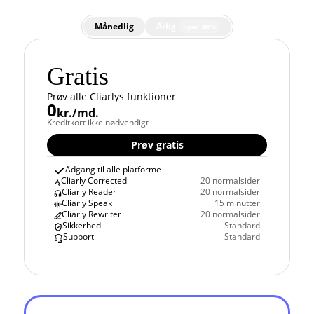
Månedlig
Årlig
Spar 38%
Gratis
Prøv alle Cliarlys funktioner
0
kr./md.
Kreditkort ikke nødvendigt
Prøv gratis
Adgang til alle platforme
Cliarly Corrected
20 normalsider
Cliarly Reader
20 normalsider
Cliarly Speak
15 minutter
Cliarly Rewriter
20 normalsider
Sikkerhed
Standard
Support
Standard