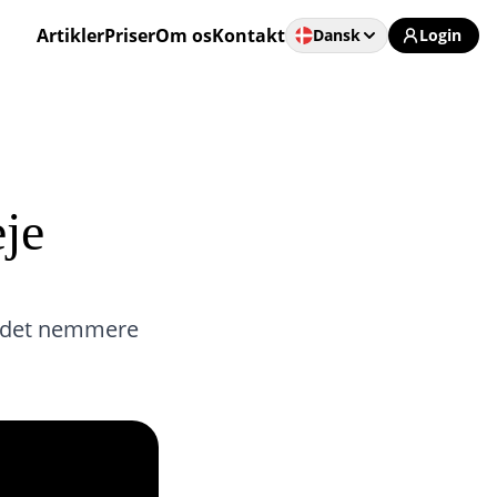
Artikler
Priser
Om os
Kontakt
Dansk
Login
eje
ør det nemmere