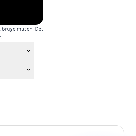
t bruge musen. Det
.
rowsers
yk
Enter
.
verer ikke