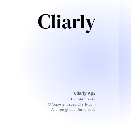
enveje" i
Cliarly ApS
CVR: 44537249
© Copyright 2026 Cliarly.com
Alle rettigheder forbeholdt.