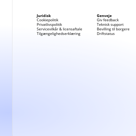
Juridisk
Genveje
Cookiepolitik
Giv feedback
Privatlivspolitik
Teknisk support
Servicevilkår & licensaftale
Bevilling til borgere
Tilgængelighedserklæring
Driftstatus
(Bruger du Edg
venstre side).