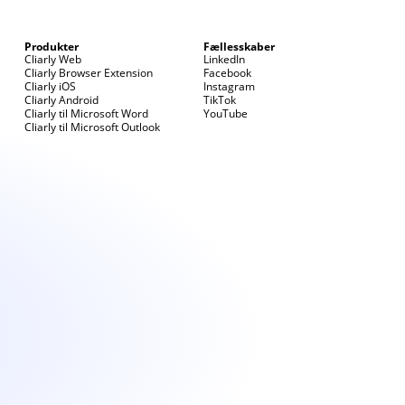
Produkter
Fællesskaber
Cliarly Web
LinkedIn
Cliarly Browser Extension
Facebook
Cliarly iOS
Instagram
Cliarly Android
TikTok
Cliarly til Microsoft Word
YouTube
e, går du i stedet til menuen med udvidelser og vælger "Tastaturg
Cliarly til Microsoft Outlook