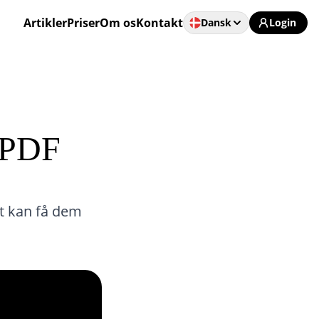
Artikler
Priser
Om os
Kontakt
Dansk
Login
y-PDF
mt kan få dem