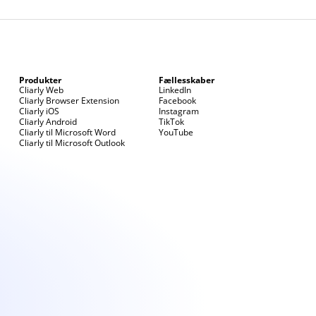
ser med Cliarly, og tryk på
"OK"
.
Produkter
Fællesskaber
Cliarly Web
LinkedIn
Cliarly Browser Extension
Facebook
Cliarly iOS
Instagram
Cliarly Android
TikTok
Cliarly til Microsoft Word
YouTube
Cliarly til Microsoft Outlook
er hold Control nede og klik) på din PDF-fil.
app"
(Open with).
er, hvor Cliarly er installeret.