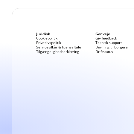
Vælg din brow
Juridisk
Genveje
Cookiepolitik
Giv feedback
Privatlivspolitik
Teknisk support
Servicevilkår & licensaftale
Bevilling til borgere
Tilgængelighedserklæring
Driftstatus
På Mac:
Højreklik (ell
Vælg
"Åbn i 
Vælg den brows