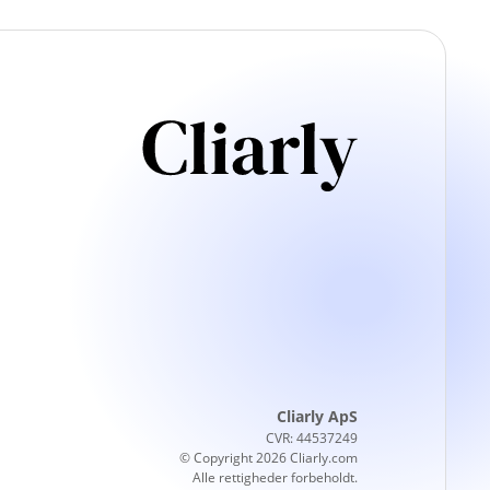
Cliarly ApS
CVR: 44537249
© Copyright 2026 Cliarly.com
Alle rettigheder forbeholdt.